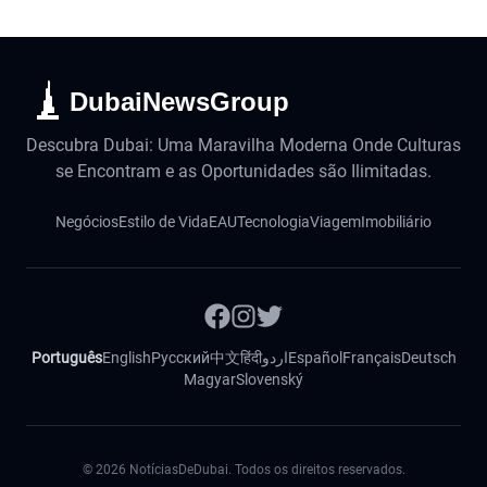
DubaiNewsGroup
Descubra Dubai: Uma Maravilha Moderna Onde Culturas
se Encontram e as Oportunidades são Ilimitadas.
Negócios
Estilo de Vida
EAU
Tecnologia
Viagem
Imobiliário
Português
English
Русский
中文
हिंदी
اردو
Español
Français
Deutsch
Magyar
Slovenský
©
2026
NotíciasDeDubai. Todos os direitos reservados.