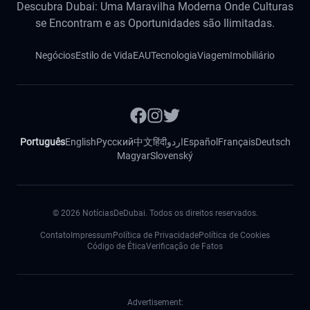
Descubra Dubai: Uma Maravilha Moderna Onde Culturas
se Encontram e as Oportunidades são Ilimitadas.
Negócios
Estilo de Vida
EAU
Tecnologia
Viagem
Imobiliário
Português
English
Русский
中文
हिंदी
اردو
Español
Français
Deutsch
Magyar
Slovenský
©
2026
NotíciasDeDubai. Todos os direitos reservados.
Contato
Impressum
Política de Privacidade
Política de Cookies
Código de Ética
Verificação de Fatos
Advertisement: