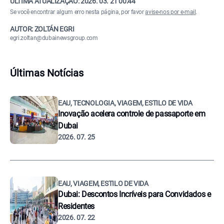
ÚLTIMA ATUALIZAÇÃO:
2026. 03. 21 00:44
Se você encontrar algum erro nesta página, por favor
avise-nos por e-mail
.
AUTOR: ZOLTÁN EGRI
egri.zoltan@dubainewsgroup.com
Últimas Notícias
EAU, TECNOLOGIA, VIAGEM, ESTILO DE VIDA
Inovação acelera controle de passaporte em
Dubai
2026. 07. 25
EAU, VIAGEM, ESTILO DE VIDA
Dubai: Descontos Incríveis para Convidados e
Residentes
2026. 07. 22