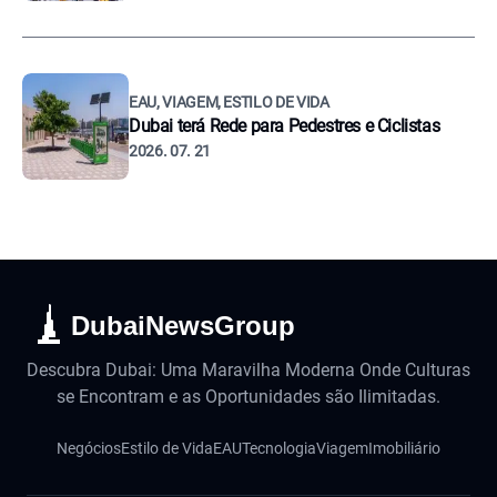
EAU, VIAGEM, ESTILO DE VIDA
Dubai terá Rede para Pedestres e Ciclistas
2026. 07. 21
DubaiNewsGroup
Descubra Dubai: Uma Maravilha Moderna Onde Culturas
se Encontram e as Oportunidades são Ilimitadas.
Negócios
Estilo de Vida
EAU
Tecnologia
Viagem
Imobiliário