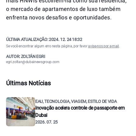
mais HNWIs escolhem-na como sua residência,
o mercado de apartamentos de luxo também
enfrenta novos desafios e oportunidades.
ÚLTIMA ATUALIZAÇÃO:
2024. 12. 24 18:32
Se você encontrar algum erro nesta página, por favor
avise-nos por e-mail
.
AUTOR: ZOLTÁN EGRI
egri.zoltan@dubainewsgroup.com
Últimas Notícias
EAU, TECNOLOGIA, VIAGEM, ESTILO DE VIDA
Inovação acelera controle de passaporte em
Dubai
2026. 07. 25