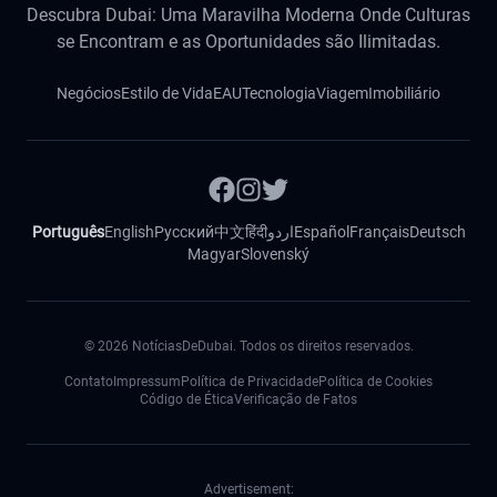
Descubra Dubai: Uma Maravilha Moderna Onde Culturas
se Encontram e as Oportunidades são Ilimitadas.
Negócios
Estilo de Vida
EAU
Tecnologia
Viagem
Imobiliário
Português
English
Русский
中文
हिंदी
اردو
Español
Français
Deutsch
Magyar
Slovenský
©
2026
NotíciasDeDubai. Todos os direitos reservados.
Contato
Impressum
Política de Privacidade
Política de Cookies
Código de Ética
Verificação de Fatos
Advertisement: