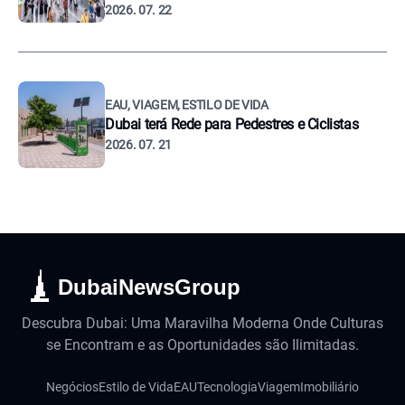
2026. 07. 22
EAU, VIAGEM, ESTILO DE VIDA
Dubai terá Rede para Pedestres e Ciclistas
2026. 07. 21
DubaiNewsGroup
Descubra Dubai: Uma Maravilha Moderna Onde Culturas
se Encontram e as Oportunidades são Ilimitadas.
Negócios
Estilo de Vida
EAU
Tecnologia
Viagem
Imobiliário