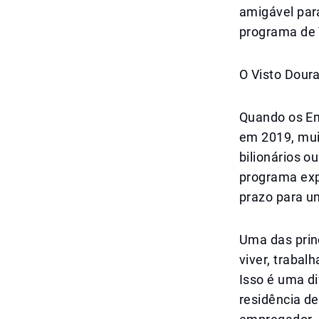
amigável para
programa de 
O Visto Dour
Quando os Em
em 2019, mui
bilionários o
programa exp
prazo para u
Uma das prin
viver, traba
Isso é uma di
residência de