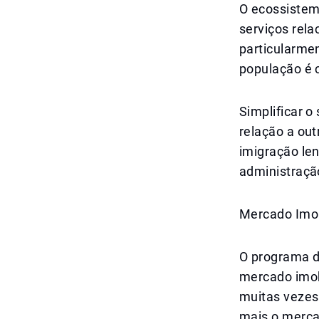
O ecossistema
serviços rela
particularme
população é 
Simplificar 
relação a ou
imigração le
administração
Mercado Imob
O programa d
mercado imobi
muitas vezes
mais o merca