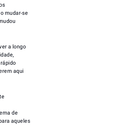
os
do mudar-se
 mudou
ver a longo
idade,
 rápido
erem aqui
te
tema de
 para aqueles