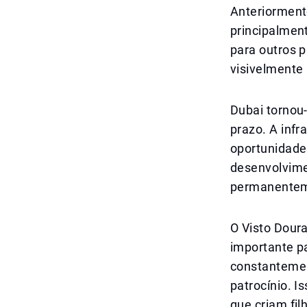
Anteriorment
principalmen
para outros 
visivelmente
Dubai tornou-
prazo. A infr
oportunidade
desenvolvime
permanentem
O Visto Doura
importante p
constantemen
patrocínio. I
que criam fil