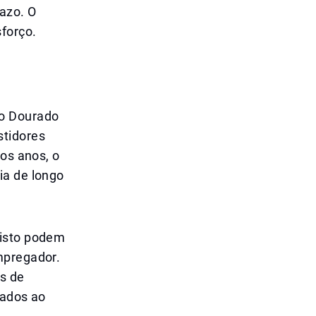
razo. O
forço.
to Dourado
stidores
mos anos, o
ia de longo
visto podem
mpregador.
os de
lados ao