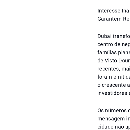
Interesse Ina
Garantem Res
Dubai transf
centro de ne
famílias plan
de Visto Dou
recentes, ma
foram emitid
o crescente a
investidores 
Os números d
mensagem imp
cidade não 