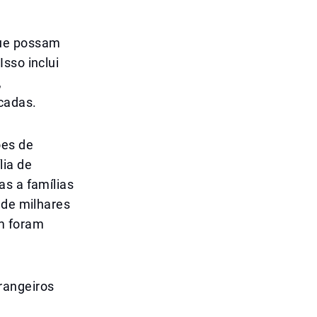
que possam
sso inclui
,
cadas.
ões de
lia de
as a famílias
 de milhares
m foram
rangeiros