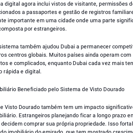
 digital agora inclui vistos de visitante, permissões d
cionados a passaportes e gestão de registros familiare
nte importante em uma cidade onde uma parte signifi
composta por estrangeiros.
o sistema também ajudou Dubai a permanecer competi
tros centros globais. Muitos países ainda operam com
ntos e complicados, enquanto Dubai cada vez mais te
 rápida e digital.
iliário Beneficiado pelo Sistema de Visto Dourado
e Visto Dourado também tem um impacto significativ
liário. Estrangeiros planejando ficar a longo prazo 
 decidem comprar sua própria propriedade. Isso forta
do imobiliário do emirado, que tem mostrado cresci