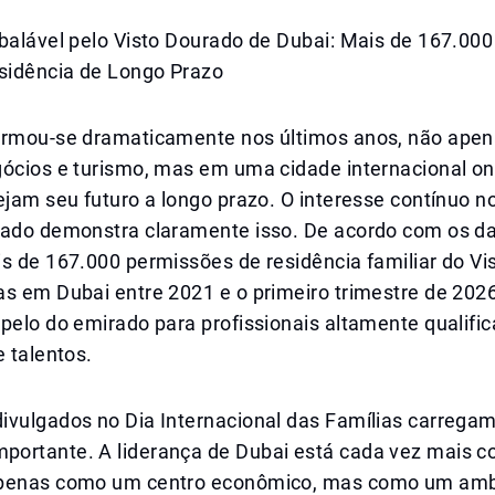
balável pelo Visto Dourado de Dubai: Mais de 167.000
idência de Longo Prazo
ormou-se dramaticamente nos últimos anos, não ape
gócios e turismo, mas em uma cidade internacional o
ejam seu futuro a longo prazo. O interesse contínuo 
rado demonstra claramente isso. De acordo com os d
is de 167.000 permissões de residência familiar do V
as em Dubai entre 2021 e o primeiro trimestre de 202
pelo do emirado para profissionais altamente qualific
e talentos.
ivulgados no Dia Internacional das Famílias carrega
ortante. A liderança de Dubai está cada vez mais co
apenas como um centro econômico, mas como um amb