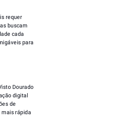
is requer
soas buscam
idade cada
migáveis para
Visto Dourado
ação digital
sões de
o mais rápida