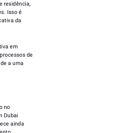
e residência,
s. Isso é
cativa da
tiva em
 processos de
nde a uma
o no
em Dubai
lece ainda
mento