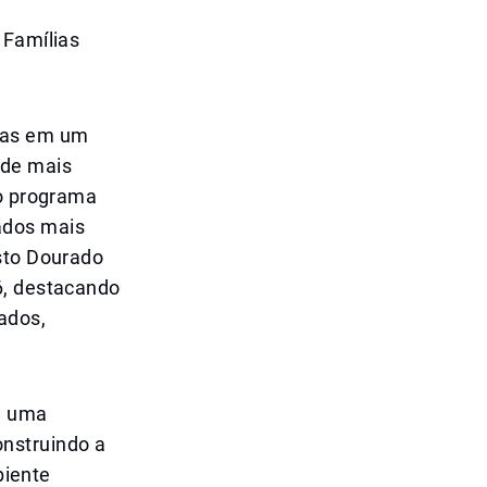
 Famílias
nas em um
nde mais
no programa
ados mais
isto Dourado
6, destacando
ados,
m uma
nstruindo a
iente