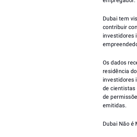
empregador.
Dubai tem vi
contribuir co
investidores i
empreendedor
Os dados rec
residência d
investidores 
de cientistas
de permissõe
emitidas.
Dubai Não é 