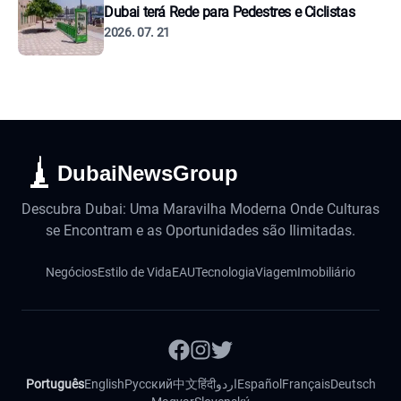
Dubai terá Rede para Pedestres e Ciclistas
2026. 07. 21
DubaiNewsGroup
Descubra Dubai: Uma Maravilha Moderna Onde Culturas
se Encontram e as Oportunidades são Ilimitadas.
Negócios
Estilo de Vida
EAU
Tecnologia
Viagem
Imobiliário
Português
English
Русский
中文
हिंदी
اردو
Español
Français
Deutsch