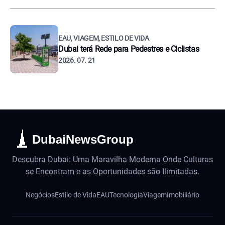
EAU, VIAGEM, ESTILO DE VIDA
Dubai terá Rede para Pedestres e Ciclistas
2026. 07. 21
DubaiNewsGroup
Descubra Dubai: Uma Maravilha Moderna Onde Culturas
se Encontram e as Oportunidades são Ilimitadas.
Negócios
Estilo de Vida
EAU
Tecnologia
Viagem
Imobiliário