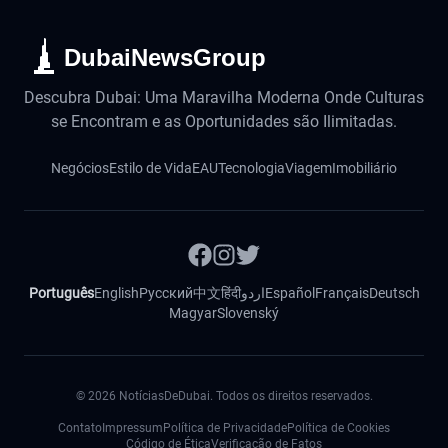
DubaiNewsGroup
Descubra Dubai: Uma Maravilha Moderna Onde Culturas
se Encontram e as Oportunidades são Ilimitadas.
Negócios
Estilo de Vida
EAU
Tecnologia
Viagem
Imobiliário
Português
English
Русский
中文
हिंदी
اردو
Español
Français
Deutsch
Magyar
Slovenský
©
2026
NotíciasDeDubai. Todos os direitos reservados.
Contato
Impressum
Política de Privacidade
Política de Cookies
Código de Ética
Verificação de Fatos