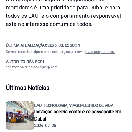
moradores é uma prioridade para Dubai e para
todos os EAU, e o comportamento responsável
está no interesse comum de todos.
ÚLTIMA ATUALIZAÇÃO:
2026. 03. 05 20:54
Se você encontrar algum erro nesta página, por favor
avise-nos por e-mail
.
AUTOR: ZOLTÁN EGRI
egri.zoltan@dubainewsgroup.com
Últimas Notícias
EAU, TECNOLOGIA, VIAGEM, ESTILO DE VIDA
Inovação acelera controle de passaporte em
Dubai
2026. 07. 25