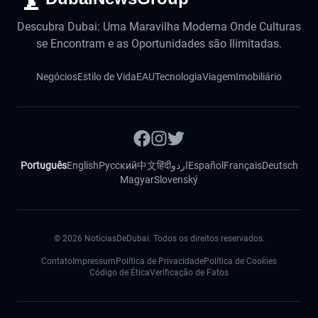
Descubra Dubai: Uma Maravilha Moderna Onde Culturas
se Encontram e as Oportunidades são Ilimitadas.
Negócios
Estilo de Vida
EAU
Tecnologia
Viagem
Imobiliário
Português
English
Русский
中文
हिंदी
اردو
Español
Français
Deutsch
Magyar
Slovenský
©
2026
NotíciasDeDubai. Todos os direitos reservados.
Contato
Impressum
Política de Privacidade
Política de Cookies
Código de Ética
Verificação de Fatos