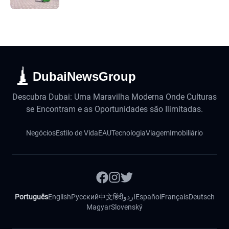
DubaiNewsGroup
Descubra Dubai: Uma Maravilha Moderna Onde Culturas
se Encontram e as Oportunidades são Ilimitadas.
Negócios
Estilo de Vida
EAU
Tecnologia
Viagem
Imobiliário
Português
English
Русский
中文
हिंदी
اردو
Español
Français
Deutsch
Magyar
Slovenský