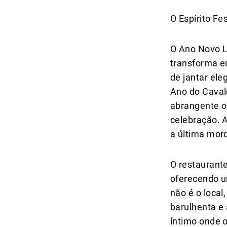
O Espírito Fe
O Ano Novo L
transforma 
de jantar ele
Ano do Caval
abrangente o
celebração. 
a última mor
O restaurant
oferecendo um
não é o loca
barulhenta e
íntimo onde 