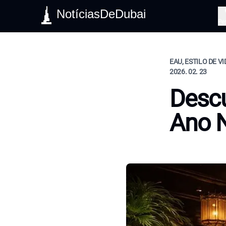
NotíciasDeDubai
Pe
EAU, ESTILO DE V
2026. 02. 23
Descu
Ano 