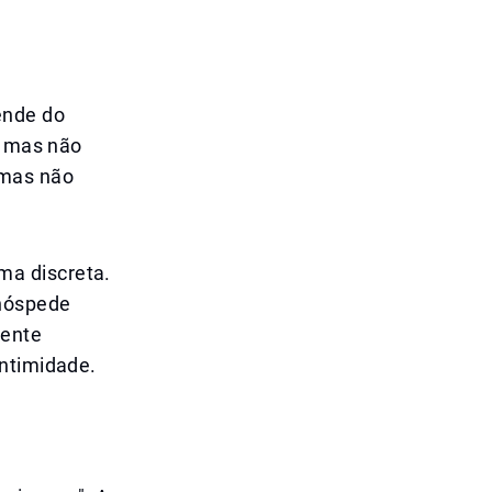
ende do
, mas não
 mas não
ma discreta.
 hóspede
mente
intimidade.