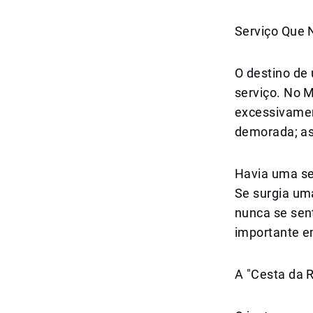
Serviço Que N
O destino de
serviço. No M
excessivamen
demorada; as
Havia uma se
Se surgia um
nunca se sent
importante e
A "Cesta da 