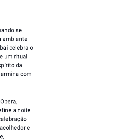
uando se
m ambiente
bai celebra o
 um ritual
pírito da
 termina com
 Opera,
fine a noite
celebração
acolhedor e
e,