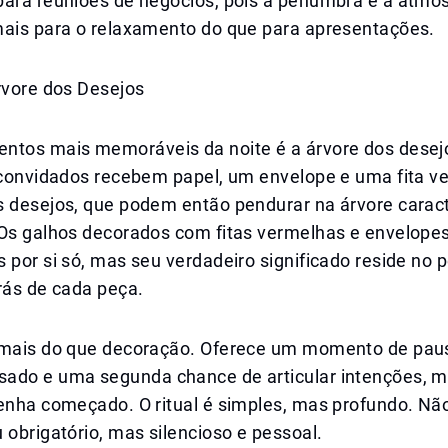
para reuniões de negócios, pois a penumbra e a atmo
mais para o relaxamento do que para apresentações.
rvore dos Desejos
ntos mais memoráveis da noite é a árvore dos desejo
s convidados recebem papel, um envelope e uma fita v
s desejos, que podem então pendurar na árvore caract
 Os galhos decorados com fitas vermelhas e envelope
 por si só, mas seu verdadeiro significado reside no
rás de cada peça.
 mais do que decoração. Oferece um momento de pa
ado e uma segunda chance de articular intenções, 
tenha começado. O ritual é simples, mas profundo. Nã
 obrigatório, mas silencioso e pessoal.