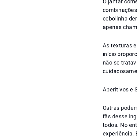
O jantar com
combinações 
cebolinha de
apenas chamat
As texturas e
início propor
não se trata
cuidadosamen
Aperitivos e 
Ostras podem
fãs desse in
todos. No ent
experiência.