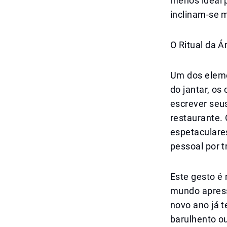
menos ideal 
inclinam-se 
O Ritual da Á
Um dos eleme
do jantar, o
escrever seu
restaurante.
espetaculares
pessoal por t
Este gesto é
mundo apress
novo ano já 
barulhento ou