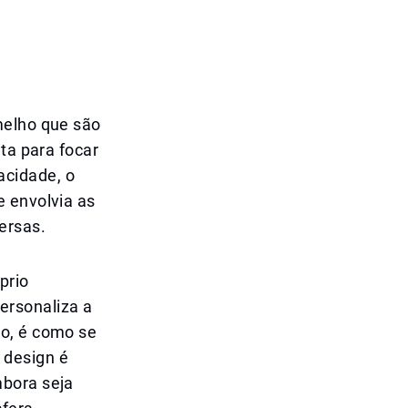
melho que são
ta para focar
acidade, o
e envolvia as
ersas.
prio
ersonaliza a
uo, é como se
 design é
mbora seja