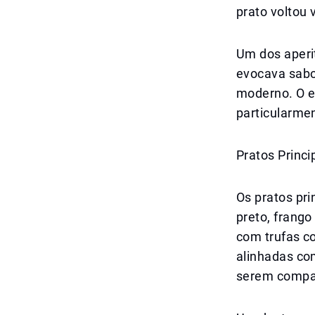
prato voltou 
Um dos aperit
evocava sabo
moderno. O e
particularme
Pratos Princ
Os pratos pr
preto, frang
com trufas c
alinhadas co
serem compar