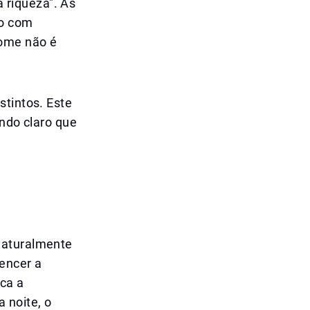
 riqueza". As
go com
nome não é
stintos. Este
ando claro que
naturalmente
vencer a
sca a
 noite, o