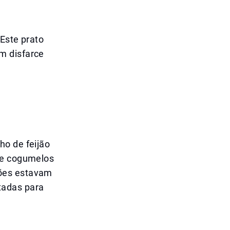
 Este prato
m disfarce
ho de feijão
 de cogumelos
ções estavam
tadas para