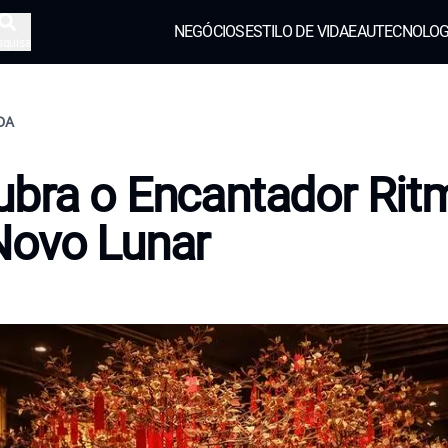
NEGÓCIOS
ESTILO DE VIDA
EAU
TECNOLOG
squisa
IDA
bra o Encantador Rit
Novo Lunar