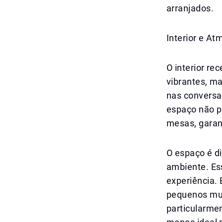
arranjados.
Interior e At
O interior r
vibrantes, ma
nas conversa
espaço não p
mesas, garan
O espaço é d
ambiente. Es
experiência.
pequenos mun
particularme