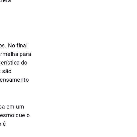
sfera
s. No final
ermelha para
erística do
s são
 pensamento
usa em um
mesmo que o
o é