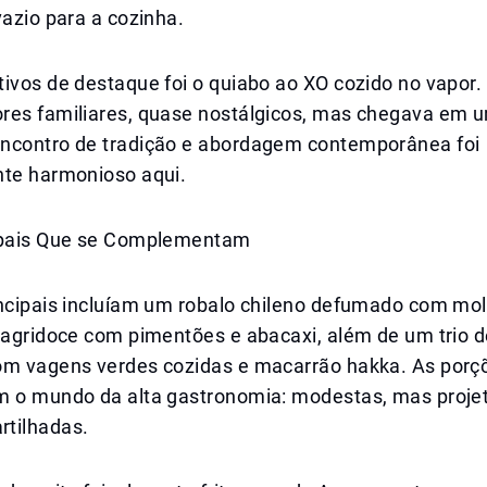
vazio para a cozinha.
ivos de destaque foi o quiabo ao XO cozido no vapor.
res familiares, quase nostálgicos, mas chegava em u
ncontro de tradição e abordagem contemporânea foi
nte harmonioso aqui.
ipais Que se Complementam
incipais incluíam um robalo chileno defumado com mol
o agridoce com pimentões e abacaxi, além de um trio
om vagens verdes cozidas e macarrão hakka. As por
m o mundo da alta gastronomia: modestas, mas proje
tilhadas.