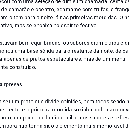
eçou com uma seleção de dim sum chamada "cesta da
de camarão e coentro, edamame com trufas, e fran
ram o tom para a noite já nas primeiras mordidas. O 
ivo, mas se encaixa no espírito festivo.
stavam bem equilibradas, os sabores eram claros e di
cionou uma base sólida para o restante da noite, deix
va apenas de pratos espetaculares, mas de um menu
te construído.
Surpresas
 ser um prato que divide opiniões, nem todos sendo 
grediente, e a primeira mordida sozinha pode não con
anto, um pouco de limão equilibra os sabores e refre
 Embora não tenha sido o elemento mais memorável da