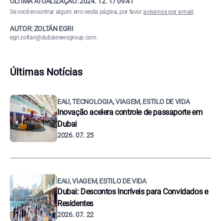
ÚLTIMA ATUALIZAÇÃO:
2024. 12. 17 09:41
Se você encontrar algum erro nesta página, por favor
avise-nos por e-mail
.
AUTOR: ZOLTÁN EGRI
egri.zoltan@dubainewsgroup.com
Últimas Notícias
EAU, TECNOLOGIA, VIAGEM, ESTILO DE VIDA
Inovação acelera controle de passaporte em
Dubai
2026. 07. 25
EAU, VIAGEM, ESTILO DE VIDA
Dubai: Descontos Incríveis para Convidados e
Residentes
2026. 07. 22