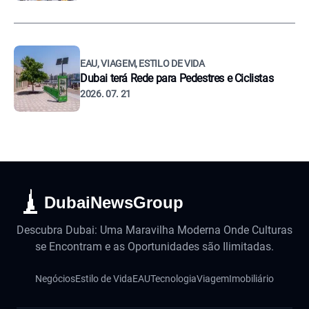
EAU, VIAGEM, ESTILO DE VIDA
Dubai terá Rede para Pedestres e Ciclistas
2026. 07. 21
DubaiNewsGroup
Descubra Dubai: Uma Maravilha Moderna Onde Culturas
se Encontram e as Oportunidades são Ilimitadas.
Negócios
Estilo de Vida
EAU
Tecnologia
Viagem
Imobiliário