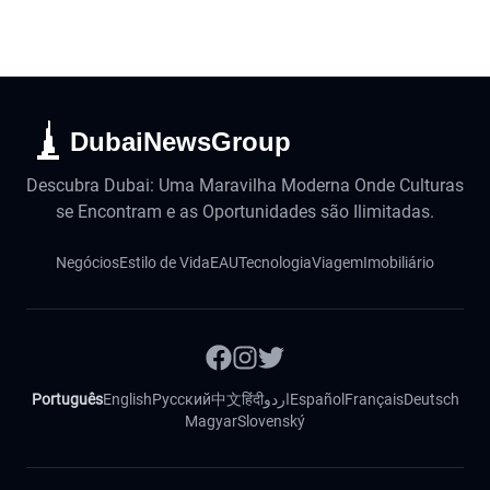
DubaiNewsGroup
Descubra Dubai: Uma Maravilha Moderna Onde Culturas
se Encontram e as Oportunidades são Ilimitadas.
Negócios
Estilo de Vida
EAU
Tecnologia
Viagem
Imobiliário
Português
English
Русский
中文
हिंदी
اردو
Español
Français
Deutsch
Magyar
Slovenský