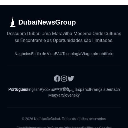
DubaiNewsGroup
Descubra Dubai: Uma Maravilha Moderna Onde Culturas
se Encontram e as Oportunidades são Ilimitadas.
Negócios
Estilo de Vida
EAU
Tecnologia
Viagem
Imobiliário
Português
English
Русский
中文
हिंदी
اردو
Español
Français
Deutsch
Magyar
Slovenský
©
2026
NotíciasDeDubai. Todos os direitos reservados.