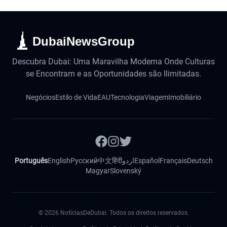
DubaiNewsGroup
Descubra Dubai: Uma Maravilha Moderna Onde Culturas
se Encontram e as Oportunidades são Ilimitadas.
Negócios
Estilo de Vida
EAU
Tecnologia
Viagem
Imobiliário
Português
English
Русский
中文
हिंदी
اردو
Español
Français
Deutsch
Magyar
Slovenský
©
2026
NotíciasDeDubai. Todos os direitos reservados.