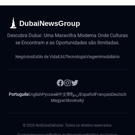
DubaiNewsGroup
Descubra Dubai: Uma Maravilha Moderna Onde Culturas
se Encontram e as Oportunidades são Ilimitadas.
Negócios
Estilo de Vida
EAU
Tecnologia
Viagem
Imobiliário
Português
English
Русский
中文
हिंदी
اردو
Español
Français
Deutsch
Magyar
Slovenský
©
2026
NotíciasDeDubai. Todos os direitos reservados.