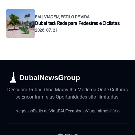
EAU, VIAGEM, ESTILO DE VIDA
Dubai terá Rede para Pedestres e Ciclistas
2026. 07. 21
DubaiNewsGroup
Descubra Dubai: Uma Maravilha Moderna Onde Culturas
se Encontram e as Oportunidades são Ilimitadas.
Negócios
Estilo de Vida
EAU
Tecnologia
Viagem
Imobiliário