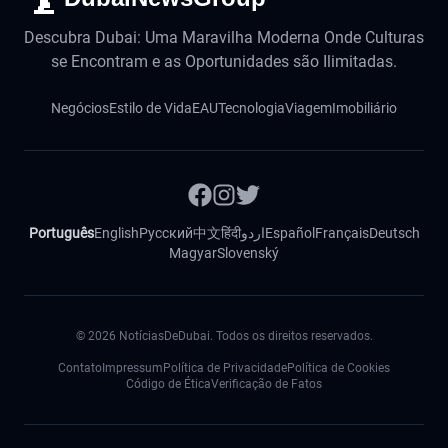
Descubra Dubai: Uma Maravilha Moderna Onde Culturas
se Encontram e as Oportunidades são Ilimitadas.
Negócios
Estilo de Vida
EAU
Tecnologia
Viagem
Imobiliário
Português
English
Русский
中文
हिंदी
اردو
Español
Français
Deutsch
Magyar
Slovenský
©
2026
NotíciasDeDubai. Todos os direitos reservados.
Contato
Impressum
Política de Privacidade
Política de Cookies
Código de Ética
Verificação de Fatos