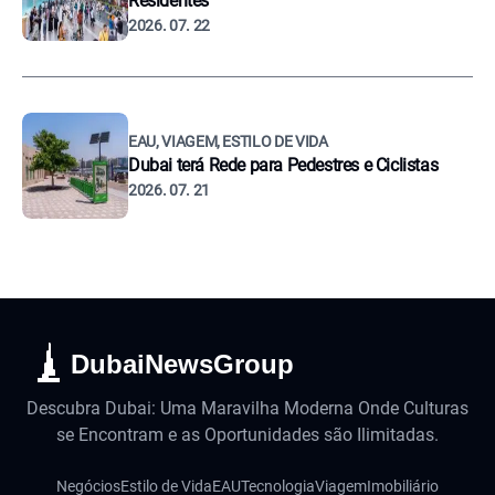
Residentes
2026. 07. 22
EAU, VIAGEM, ESTILO DE VIDA
Dubai terá Rede para Pedestres e Ciclistas
2026. 07. 21
DubaiNewsGroup
Descubra Dubai: Uma Maravilha Moderna Onde Culturas
se Encontram e as Oportunidades são Ilimitadas.
Negócios
Estilo de Vida
EAU
Tecnologia
Viagem
Imobiliário