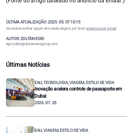
(Fonte do artigo baseado no anúncio da Emaar.)
ÚLTIMA ATUALIZAÇÃO:
2025. 05. 07 10:15
Se você encontrar algum erro nesta página, por favor
avise-nos por e-mail
.
AUTOR: ZOLTÁN EGRI
egri.zoltan@dubainewsgroup.com
Últimas Notícias
EAU, TECNOLOGIA, VIAGEM, ESTILO DE VIDA
Inovação acelera controle de passaporte em
Dubai
2026. 07. 25
EAU, VIAGEM, ESTILO DE VIDA