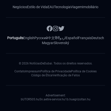
Negócios
Estilo de Vida
EAU
Tecnologia
Viagem
Imobiliário
Português
English
Русский
中文
हिंदी
اردو
Español
Français
Deutsch
Magyar
Slovenský
©
2026
NotíciasDeDubai. Todos os direitos reservados.
Contato
Impressum
Política de Privacidade
Política de Cookies
Código de Ética
Verificação de Fatos
Advertisement:
bUTOR5
05.hu
5n.ae
tire-service.hu
1b.hu
egrizoltan.hu