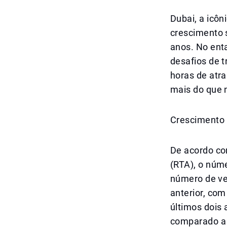
Dubai, a icô
crescimento 
anos. No ent
desafios de 
horas de atr
mais do que n
Crescimento 
De acordo com
(RTA), o núme
número de ve
anterior, co
últimos dois
comparado a 