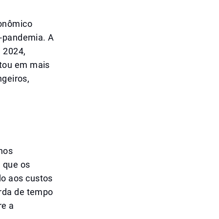
conômico
s-pandemia. A
e 2024,
ntou em mais
ngeiros,
nos
a que os
o aos custos
erda de tempo
re a