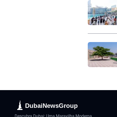
DubaiNewsGroup
Descubra Dubai: Uma Maravilha Moderna