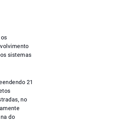
 os
nvolvimento
 nos sistemas
reendendo 21
jetos
tradas, no
imamente
ana do