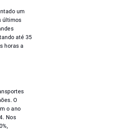
mentado um
s últimos
andes
ntando até 35
s horas a
ransportes
hões. O
om o ano
24. Nos
0%,