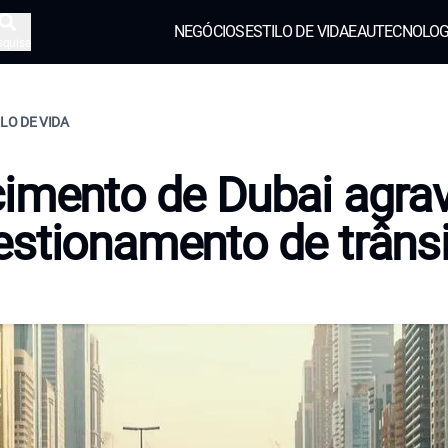
NEGÓCIOS
ESTILO DE VIDA
EAU
TECNOLOG
squisa
ILO DE VIDA
imento de Dubai agra
stionamento de trâns