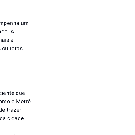
sempenha um
ade. A
mais a
 ou rotas
ciente que
como o Metrô
de trazer
 da cidade.