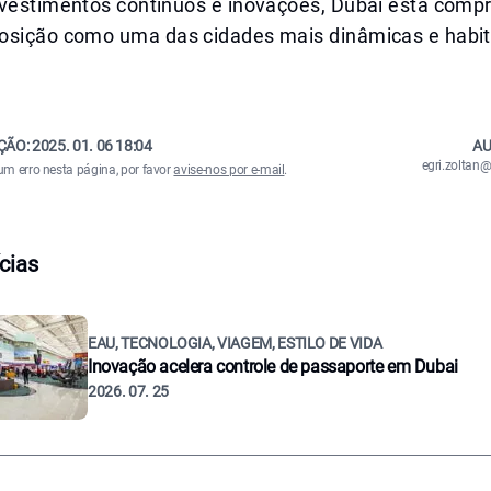
nvestimentos contínuos e inovações, Dubai está com
osição como uma das cidades mais dinâmicas e habit
ÇÃO:
2025. 01. 06 18:04
AU
egri.zolta
um erro nesta página, por favor
avise-nos por e-mail
.
cias
EAU, TECNOLOGIA, VIAGEM, ESTILO DE VIDA
Inovação acelera controle de passaporte em Dubai
2026. 07. 25