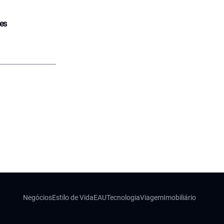
tes
Negócios
Estilo de Vida
EAU
Tecnologia
Viagem
Imobiliário