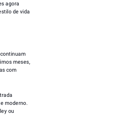
es agora
tilo de vida
 continuam
ltimos meses,
das com
trada
te moderno.
ley ou