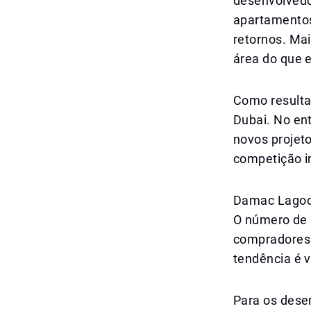
desenvolvedo
apartamentos
retornos. Ma
área do que e
Como resulta
Dubai. No en
novos projeto
competição i
Damac Lagoon
O número de 
compradores 
tendência é 
Para os desen