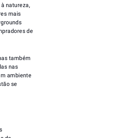
 à natureza,
res mais
aygrounds
mpradores de
 mas também
las nas
 um ambiente
stão se
s