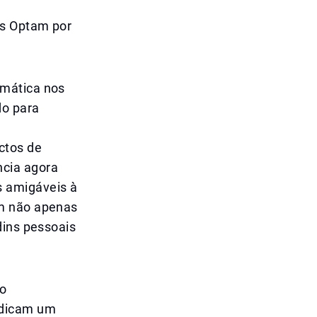
es Optam por
amática nos
do para
ctos de
ncia agora
s amigáveis à
am não apenas
dins pessoais
ão
ndicam um