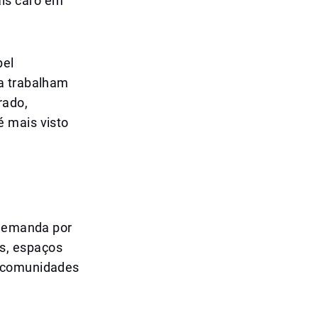
is caro em
pel
ra trabalham
rado,
é mais visto
 demanda por
s, espaços
m comunidades