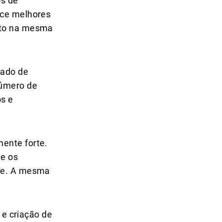
os de
ece melhores
lto na mesma
cado de
número de
os e
ente forte.
ue os
ade. A mesma
 e criação de