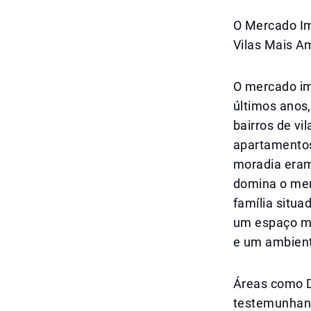
O Mercado Im
Vilas Mais A
O mercado im
últimos anos
bairros de v
apartamentos
moradia eram
domina o mer
família situ
um espaço mod
e um ambient
Áreas como D
testemunhand