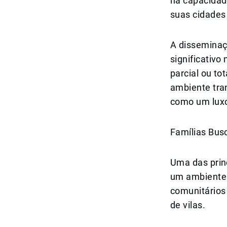
na capacidad
suas cidades
A dissemina
significativ
parcial ou to
ambiente tra
como um lux
Famílias Bu
Uma das princ
um ambiente 
comunitários
de vilas.