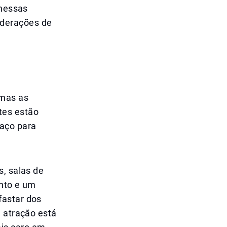
 nessas
iderações de
 mas as
tes estão
aço para
s, salas de
ento e um
fastar dos
a atração está