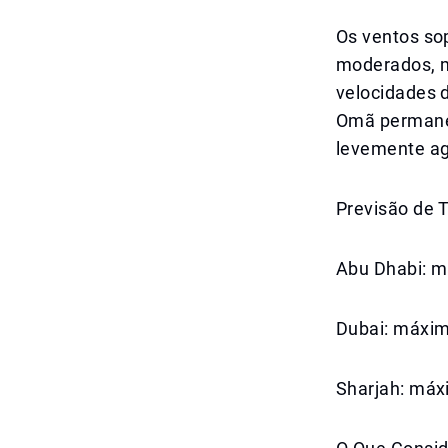
Os ventos so
moderados, m
velocidades 
Omã permanec
levemente ag
Previsão de 
Abu Dhabi: m
Dubai: máxim
Sharjah: máx