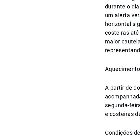
durante o di
um alerta ve
horizontal si
costeiras at
maior cautela
representand
Aquecimento 
A partir de 
acompanhadas
segunda-feir
e costeiras d
Condições de