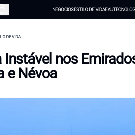
NEGÓCIOS
ESTILO DE VIDA
EAU
TECNOLOG
squisa
ILO DE VIDA
 Instável nos Emirado
a e Névoa