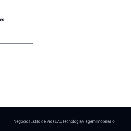
tes
Negócios
Estilo de Vida
EAU
Tecnologia
Viagem
Imobiliário