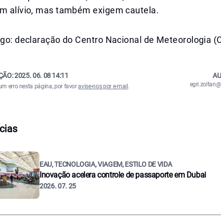
um alívio, mas também exigem cautela.
tigo: declaração do Centro Nacional de Meteorologia 
ÇÃO:
2025. 06. 08 14:11
AU
egri.zolta
um erro nesta página, por favor
avise-nos por e-mail
.
cias
EAU, TECNOLOGIA, VIAGEM, ESTILO DE VIDA
Inovação acelera controle de passaporte em Dubai
2026. 07. 25