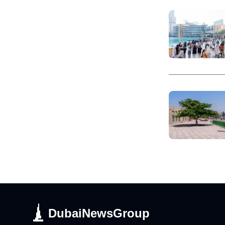
DubaiNewsGroup