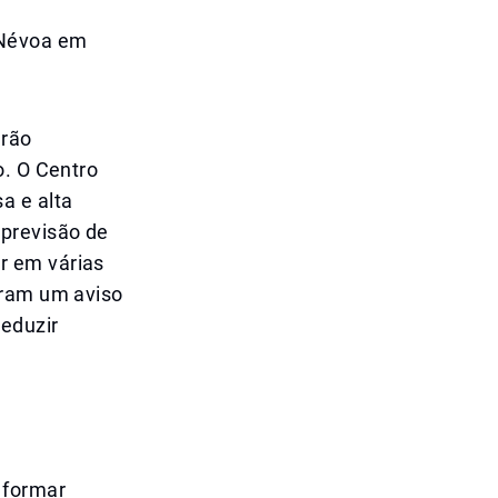
 Névoa em
drão
o. O Centro
a e alta
 previsão de
r em várias
iram um aviso
reduzir
 formar