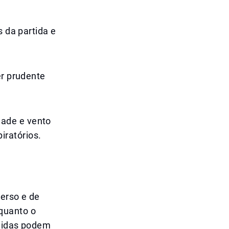
s da partida e
er prudente
dade e vento
iratórios.
verso e de
quanto o
úmidas podem