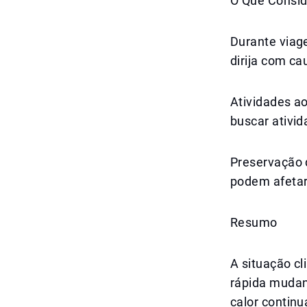
O Que Consid
Durante viage
dirija com ca
Atividades ao
buscar ativid
Preservação 
podem afetar
Resumo
A situação cl
rápida mudan
calor contin