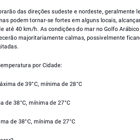
prarão das direções sudeste e nordeste, geralmente l
as podem tornar-se fortes em alguns locais, alcanç
de até 40 km/h. As condições do mar no Golfo Arábico
erão majoritariamente calmas, possivelmente fica
itadas.
Temperatura por Cidade:
áxima de 39°C, mínima de 28°C
a de 38°C, mínima de 27°C
ima de 38°C, mínima de 27°C