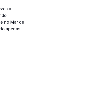
eves a
ando
 e no Mar de
ndo apenas