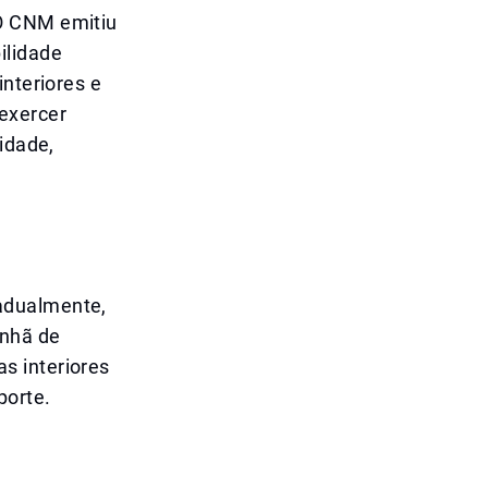
 O CNM emitiu
ilidade
interiores e
exercer
idade,
adualmente,
anhã de
s interiores
porte.