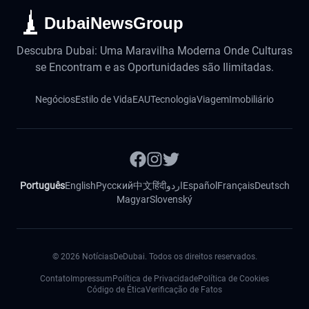
DubaiNewsGroup
Descubra Dubai: Uma Maravilha Moderna Onde Culturas
se Encontram e as Oportunidades são Ilimitadas.
Negócios
Estilo de Vida
EAU
Tecnologia
Viagem
Imobiliário
Português
English
Русский
中文
हिंदी
اردو
Español
Français
Deutsch
Magyar
Slovenský
©
2026
NotíciasDeDubai. Todos os direitos reservados.
Contato
Impressum
Política de Privacidade
Política de Cookies
Código de Ética
Verificação de Fatos