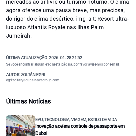
mercados ao ar livre ou turismo noturno. O clima
agora oferece uma pausa breve, mas preciosa,
do rigor do clima desértico. img_alt: Resort ultra-
luxuoso Atlantis Royale nas Ilhas Palm
Jumeirah.
ÚLTIMA ATUALIZAÇÃO:
2026. 01. 28 21:52
Se você encontrar algum erro nesta página, por favor
avise-nos por e-mail
.
AUTOR: ZOLTÁN EGRI
egri.zoltan@dubainewsgroup.com
Últimas Notícias
EAU, TECNOLOGIA, VIAGEM, ESTILO DE VIDA
Inovação acelera controle de passaporte em
Dubai