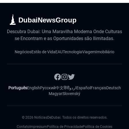
DubaiNewsGroup
Descubra Dubai: Uma Maravilha Moderna Onde Culturas
se Encontram e as Oportunidades são Ilimitadas.
Negócios
Estilo de Vida
EAU
Tecnologia
Viagem
Imobiliário
Português
English
Русский
中文
हिंदी
اردو
Español
Français
Deutsch
Magyar
Slovenský
©
2026
NotíciasDeDubai. Todos os direitos reservados.
Contato
Impressum
Política de Privacidade
Política de Cookies