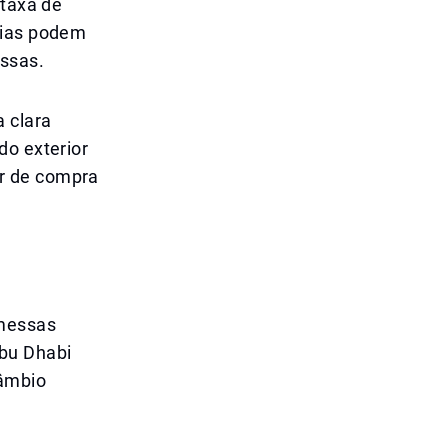
 taxa de
pias podem
essas.
 clara
do exterior
r de compra
emessas
bu Dhabi
câmbio