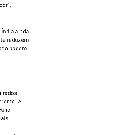
dor",
 Índia ainda
ente reduzem
cado podem
mirados
rente. A
cano,
ais.