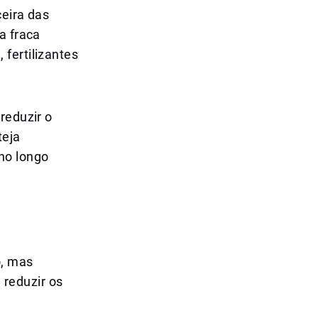
ceira das
a fraca
fertilizantes
reduzir o
teja
no longo
o, mas
reduzir os