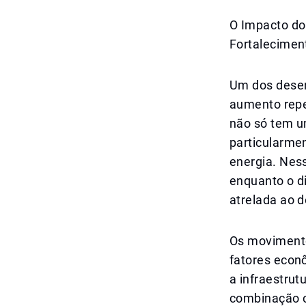
O Impacto do
Fortalecimen
Um dos desen
aumento repen
não só tem u
particularme
energia. Ness
enquanto o d
atrelada ao 
Os movimento
fatores econ
a infraestrut
combinação c