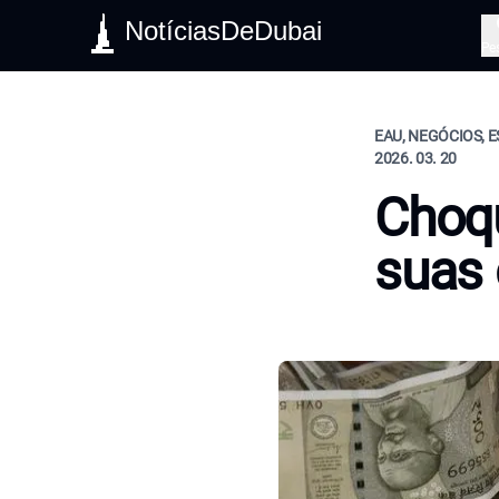
NotíciasDeDubai
Pe
EAU, NEGÓCIOS, E
2026. 03. 20
Choqu
suas