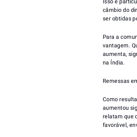
Isso é partic
câmbio do di
ser obtidas 
Para a comun
vantagem. Qua
aumenta, sig
na Índia.
Remessas em 
Como resulta
aumentou sig
relatam que o
favorável, e