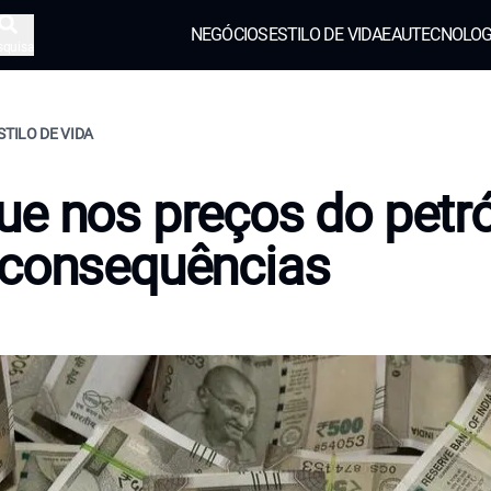
NEGÓCIOS
ESTILO DE VIDA
EAU
TECNOLOG
squisa
STILO DE VIDA
e nos preços do petró
 consequências