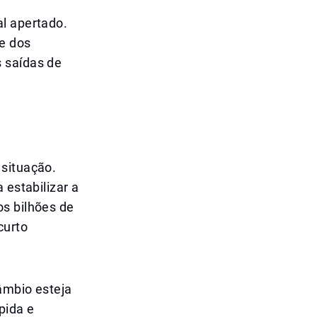
al apertado.
ge dos
 saídas de
 situação.
 estabilizar a
os bilhões de
curto
câmbio esteja
pida e