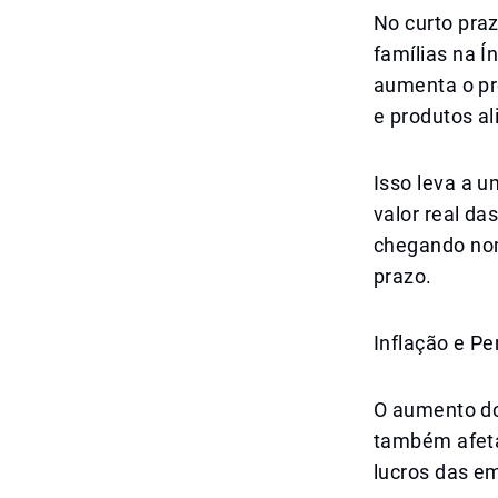
No curto praz
famílias na Í
aumenta o pre
e produtos al
Isso leva a u
valor real d
chegando nom
prazo.
Inflação e P
O aumento do
também afeta
lucros das e