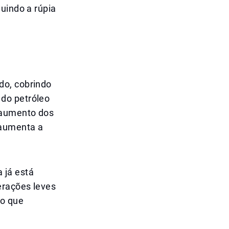
uindo a rúpia
do, cobrindo
do petróleo
 aumento dos
 aumenta a
 já está
erações leves
do que