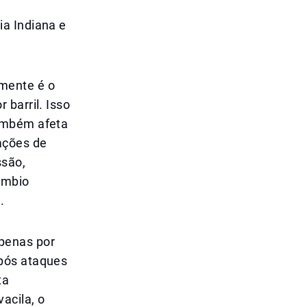
ia Indiana e
mente é o
 barril. Isso
também afeta
ações de
ssão,
âmbio
.
penas por
após ataques
ta
acila, o