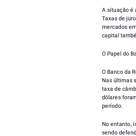
A situação é
Taxas de juro
mercados eme
capital tamb
O Papel do B
O Banco da R
Nas últimas s
taxa de câmb
dólares fora
período.
No entanto, i
sendo defend