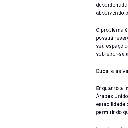
desordenada.
absorvendo o
O problema é 
possua reser
seu espaço 
sobrepor-se à
Dubai e as V
Enquanto a Í
Árabes Unido
estabilidade
permitindo q