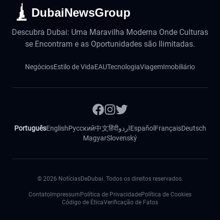
DubaiNewsGroup
Descubra Dubai: Uma Maravilha Moderna Onde Culturas
se Encontram e as Oportunidades são Ilimitadas.
Negócios
Estilo de Vida
EAU
Tecnologia
Viagem
Imobiliário
Português
English
Русский
中文
हिंदी
اردو
Español
Français
Deutsch
Magyar
Slovenský
©
2026
NotíciasDeDubai. Todos os direitos reservados.
Contato
Impressum
Política de Privacidade
Política de Cookies
Código de Ética
Verificação de Fatos