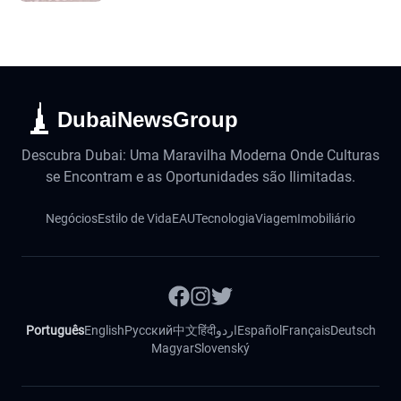
DubaiNewsGroup
Descubra Dubai: Uma Maravilha Moderna Onde Culturas
se Encontram e as Oportunidades são Ilimitadas.
Negócios
Estilo de Vida
EAU
Tecnologia
Viagem
Imobiliário
Português
English
Русский
中文
हिंदी
اردو
Español
Français
Deutsch
Magyar
Slovenský