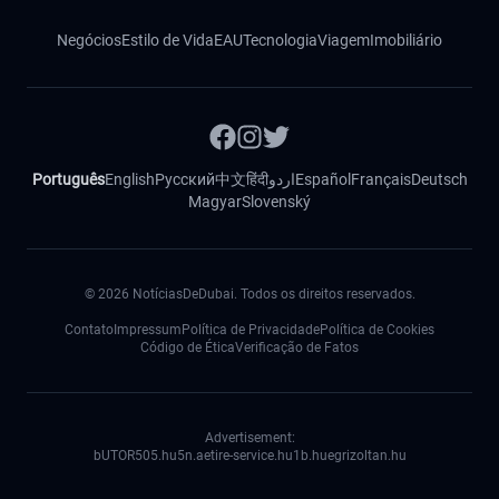
Negócios
Estilo de Vida
EAU
Tecnologia
Viagem
Imobiliário
Português
English
Русский
中文
हिंदी
اردو
Español
Français
Deutsch
Magyar
Slovenský
©
2026
NotíciasDeDubai. Todos os direitos reservados.
Contato
Impressum
Política de Privacidade
Política de Cookies
Código de Ética
Verificação de Fatos
Advertisement:
bUTOR5
05.hu
5n.ae
tire-service.hu
1b.hu
egrizoltan.hu