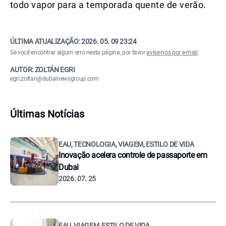
todo vapor para a temporada quente de verão.
ÚLTIMA ATUALIZAÇÃO:
2026. 05. 09 23:24
Se você encontrar algum erro nesta página, por favor
avise-nos por e-mail
.
AUTOR: ZOLTÁN EGRI
egri.zoltan@dubainewsgroup.com
Últimas Notícias
EAU, TECNOLOGIA, VIAGEM, ESTILO DE VIDA
Inovação acelera controle de passaporte em
Dubai
2026. 07. 25
EAU, VIAGEM, ESTILO DE VIDA