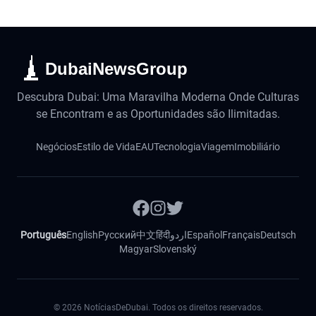
DubaiNewsGroup
Descubra Dubai: Uma Maravilha Moderna Onde Culturas
se Encontram e as Oportunidades são Ilimitadas.
Negócios
Estilo de Vida
EAU
Tecnologia
Viagem
Imobiliário
Português
English
Русский
中文
हिंदी
اردو
Español
Français
Deutsch
Magyar
Slovenský
©
2026
NotíciasDeDubai. Todos os direitos reservados.