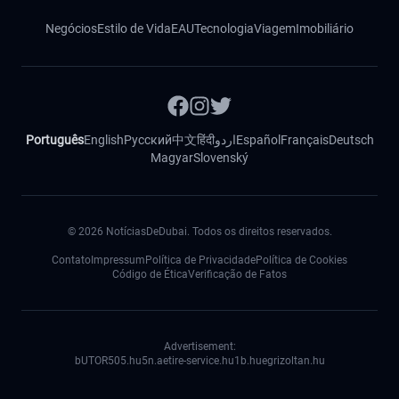
Negócios
Estilo de Vida
EAU
Tecnologia
Viagem
Imobiliário
Português
English
Русский
中文
हिंदी
اردو
Español
Français
Deutsch
Magyar
Slovenský
©
2026
NotíciasDeDubai. Todos os direitos reservados.
Contato
Impressum
Política de Privacidade
Política de Cookies
Código de Ética
Verificação de Fatos
Advertisement:
bUTOR5
05.hu
5n.ae
tire-service.hu
1b.hu
egrizoltan.hu