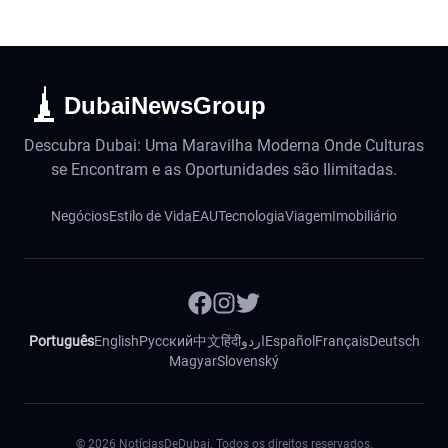
DubaiNewsGroup
Descubra Dubai: Uma Maravilha Moderna Onde Culturas
se Encontram e as Oportunidades são Ilimitadas.
Negócios
Estilo de Vida
EAU
Tecnologia
Viagem
Imobiliário
Português
English
Русский
中文
हिंदी
اردو
Español
Français
Deutsch
Magyar
Slovenský
©
2026
NotíciasDeDubai. Todos os direitos reservados.