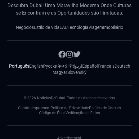
Descubra Dubai: Uma Maravilha Moderna Onde Culturas
se Encontram e as Oportunidades são Ilimitadas.
Negócios
Estilo de Vida
EAU
Tecnologia
Viagem
Imobiliário
Português
English
Русский
中文
हिंदी
اردو
Español
Français
Deutsch
Magyar
Slovenský
©
2026
NotíciasDeDubai. Todos os direitos reservados.
Contato
Impressum
Política de Privacidade
Política de Cookies
Código de Ética
Verificação de Fatos
Advertisement: