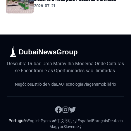
2026. 07. 21
DubaiNewsGroup
Descubra Dubai: Uma Maravilha Moderna Onde Culturas
se Encontram e as Oportunidades são Ilimitadas.
Negócios
Estilo de Vida
EAU
Tecnologia
Viagem
Imobiliário
Português
English
Русский
中文
हिंदी
اردو
Español
Français
Deutsch
Magyar
Slovenský