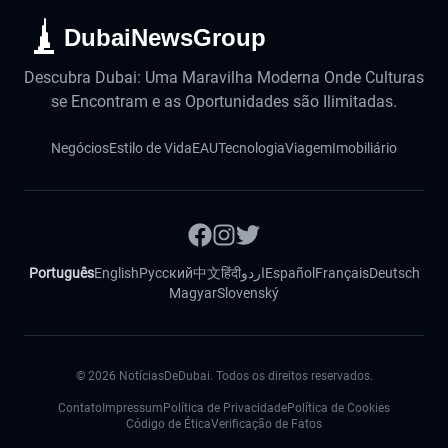
DubaiNewsGroup
Descubra Dubai: Uma Maravilha Moderna Onde Culturas
se Encontram e as Oportunidades são Ilimitadas.
Negócios
Estilo de Vida
EAU
Tecnologia
Viagem
Imobiliário
Português
English
Русский
中文
हिंदी
اردو
Español
Français
Deutsch
Magyar
Slovenský
©
2026
NotíciasDeDubai. Todos os direitos reservados.
Contato
Impressum
Política de Privacidade
Política de Cookies
Código de Ética
Verificação de Fatos