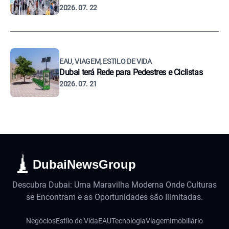
2026. 07. 22
EAU, VIAGEM, ESTILO DE VIDA
Dubai terá Rede para Pedestres e Ciclistas
2026. 07. 21
DubaiNewsGroup
Descubra Dubai: Uma Maravilha Moderna Onde Culturas
se Encontram e as Oportunidades são Ilimitadas.
Negócios
Estilo de Vida
EAU
Tecnologia
Viagem
Imobiliário