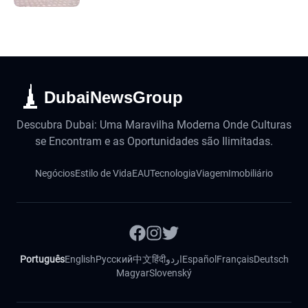
DubaiNewsGroup
Descubra Dubai: Uma Maravilha Moderna Onde Culturas
se Encontram e as Oportunidades são Ilimitadas.
Negócios
Estilo de Vida
EAU
Tecnologia
Viagem
Imobiliário
Português
English
Русский
中文
हिंदी
اردو
Español
Français
Deutsch
Magyar
Slovenský