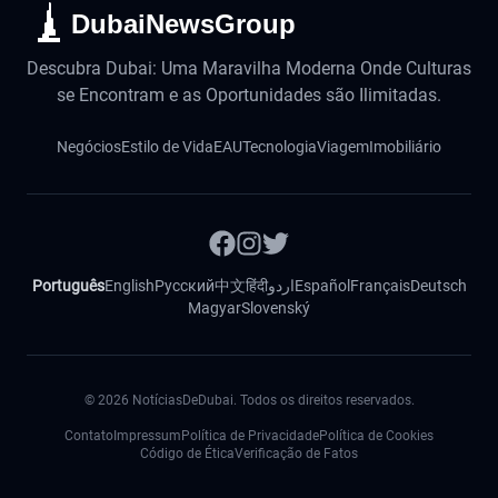
DubaiNewsGroup
Descubra Dubai: Uma Maravilha Moderna Onde Culturas
se Encontram e as Oportunidades são Ilimitadas.
Negócios
Estilo de Vida
EAU
Tecnologia
Viagem
Imobiliário
Português
English
Русский
中文
हिंदी
اردو
Español
Français
Deutsch
Magyar
Slovenský
©
2026
NotíciasDeDubai. Todos os direitos reservados.
Contato
Impressum
Política de Privacidade
Política de Cookies
Código de Ética
Verificação de Fatos