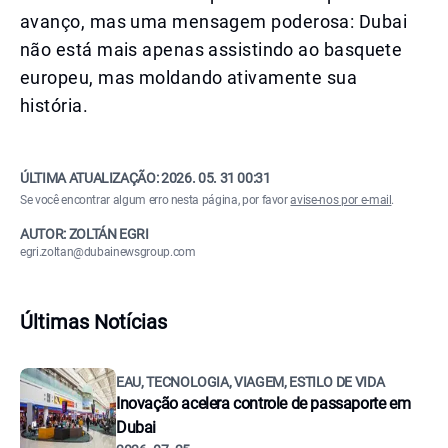
avanço, mas uma mensagem poderosa: Dubai
não está mais apenas assistindo ao basquete
europeu, mas moldando ativamente sua
história.
ÚLTIMA ATUALIZAÇÃO:
2026. 05. 31 00:31
Se você encontrar algum erro nesta página, por favor
avise-nos por e-mail
.
AUTOR: ZOLTÁN EGRI
egri.zoltan@dubainewsgroup.com
Últimas Notícias
EAU, TECNOLOGIA, VIAGEM, ESTILO DE VIDA
Inovação acelera controle de passaporte em
Dubai