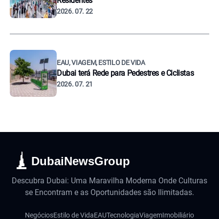
Residentes
2026. 07. 22
EAU, VIAGEM, ESTILO DE VIDA
Dubai terá Rede para Pedestres e Ciclistas
2026. 07. 21
DubaiNewsGroup
Descubra Dubai: Uma Maravilha Moderna Onde Culturas
se Encontram e as Oportunidades são Ilimitadas.
Negócios
Estilo de Vida
EAU
Tecnologia
Viagem
Imobiliário