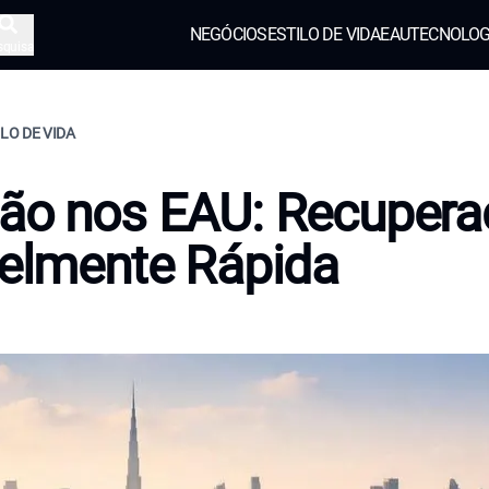
NEGÓCIOS
ESTILO DE VIDA
EAU
TECNOLOG
squisa
ILO DE VIDA
ção nos EAU: Recuper
velmente Rápida