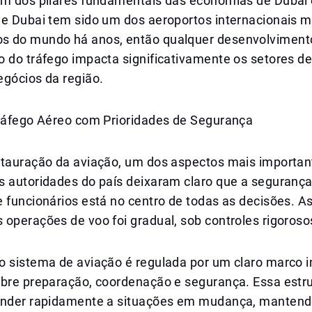
um dos pilares fundamentais das economias de Dubai 
de Dubai tem sido um dos aeroportos internacionais m
 do mundo há anos, então qualquer desenvolvimento
 do tráfego impacta significativamente os setores de
egócios da região.
Tráfego Aéreo com Prioridades de Segurança
stauração da aviação, um dos aspectos mais important
s autoridades do país deixaram claro que a seguranç
 funcionários está no centro de todas as decisões. A
operações de voo foi gradual, sob controles rigoroso
 sistema de aviação é regulada por um claro marco in
obre preparação, coordenação e segurança. Essa estr
onder rapidamente a situações em mudança, manten