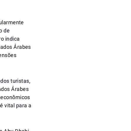
cularmente
o de
o indica
rados Árabes
tensões
dos turistas,
ados Árabes
s econômicos
é vital para a