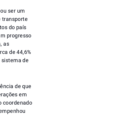
vou ser um
 transporte
tos do país
um progresso
, as
erca de 44,6%
 sistema de
dência de que
perações em
ho coordenado
esempenhou