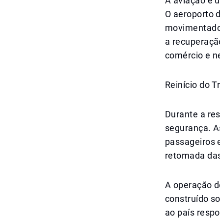
A aviação é 
O aeroporto 
movimentados
a recuperação
comércio e n
Reinício do 
Durante a re
segurança. A
passageiros e
retomada das 
A operação do
construído s
ao país resp