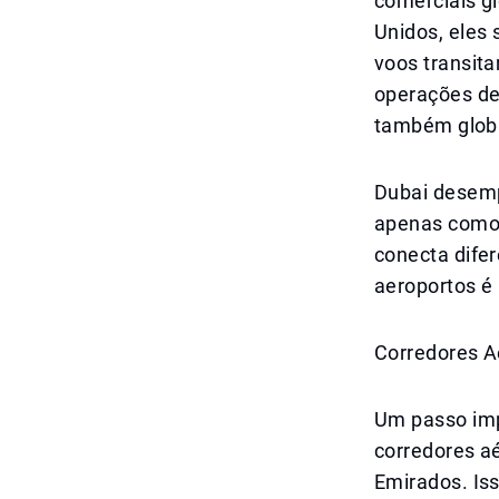
comerciais g
Unidos, eles
voos transita
operações de
também glob
Dubai desemp
apenas como 
conecta dife
aeroportos é 
Corredores A
Um passo imp
corredores a
Emirados. Is