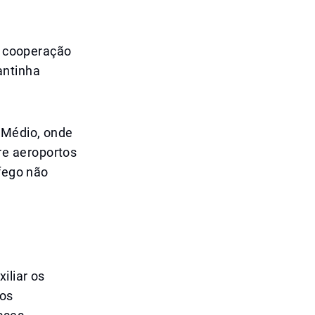
 A cooperação
antinha
 Médio, onde
re aeroportos
áfego não
iliar os
oos