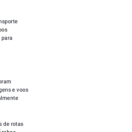
nsporte
oos
e para
foram
agens e voos
ualmente
s de rotas