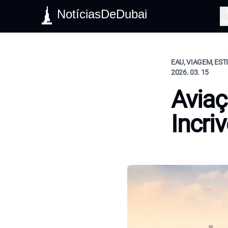
NotíciasDeDubai
Pe
EAU, VIAGEM, EST
2026. 03. 15
Avia
Incri