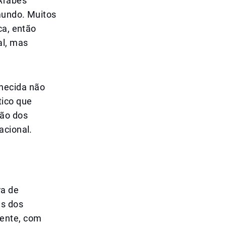
 Árabes
mundo. Muitos
ca, então
al, mas
hecida não
tico que
ção dos
acional.
ra de
es dos
mente, com