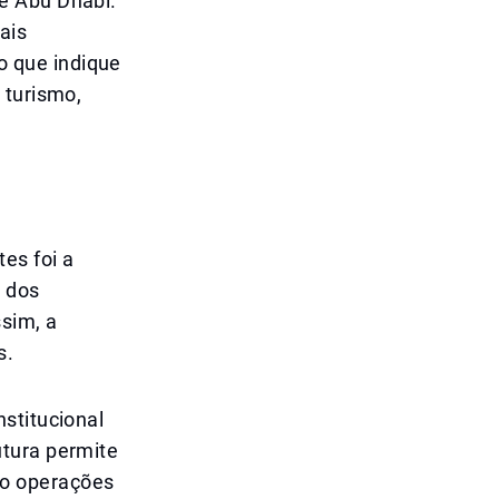
e Abu Dhabi.
ais
 que indique
 turismo,
es foi a
a dos
ssim, a
s.
stitucional
utura permite
do operações