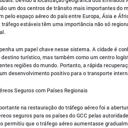
lobais. Devido à localização geográfica dos Emirados
 são um dos centros de trânsito mais importantes do 
m pelo espaço aéreo do país entre Europa, Ásia e Áfri
 tráfego estáveis têm uma importância não só region
al.
enha um papel chave nesse sistema. A cidade é con
destino turístico, mas também como um centro logís
rentes regiões do mundo. Portanto, a rápida recupera
um desenvolvimento positivo para o transporte intern
éreos Seguros com Países Regionais
ortante na restauração do tráfego aéreo foi a abertu
éreos seguros para os países do GCC pelas autoridad
so permitiu que o tráfego aéreo aumentasse gradual