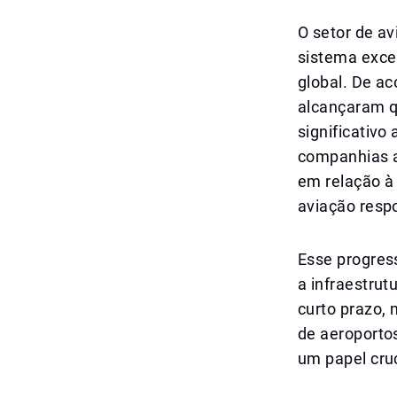
O setor de a
sistema excep
global. De a
alcançaram q
significativo
companhias a
em relação à
aviação resp
Esse progres
a infraestrut
curto prazo,
de aeroporto
um papel cruc