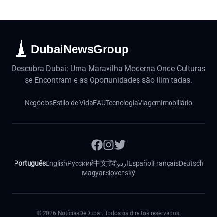
DubaiNewsGroup
Descubra Dubai: Uma Maravilha Moderna Onde Culturas
se Encontram e as Oportunidades são Ilimitadas.
Negócios
Estilo de Vida
EAU
Tecnologia
Viagem
Imobiliário
Português
English
Русский
中文
हिंदी
اردو
Español
Français
Deutsch
Magyar
Slovenský
©
2026
NotíciasDeDubai. Todos os direitos reservados.