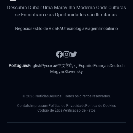
Descubra Dubai: Uma Maravilha Moderna Onde Culturas
se Encontram e as Oportunidades são Ilimitadas.
Negócios
Estilo de Vida
EAU
Tecnologia
Viagem
Imobiliário
Português
English
Русский
中文
हिंदी
اردو
Español
Français
Deutsch
Magyar
Slovenský
©
2026
NotíciasDeDubai. Todos os direitos reservados.
Contato
Impressum
Política de Privacidade
Política de Cookies
Código de Ética
Verificação de Fatos