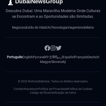
DubaiNewsGroup
Descubra Dubai: Uma Maravilha Moderna Onde Culturas
se Encontram e as Oportunidades são Ilimitadas.
Negócios
Estilo de Vida
EAU
Tecnologia
Viagem
Imobiliário
Português
English
Русский
中文
हिंदी
اردو
Español
Français
Deutsch
Magyar
Slovenský
©
2026
NotíciasDeDubai. Todos os direitos reservados.
Contato
Impressum
Política de Privacidade
Política de Cookies
Código de Ética
Verificação de Fatos