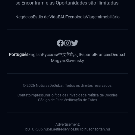
se Encontram e as Oportunidades são Ilimitadas.
Negócios
Estilo de Vida
EAU
Tecnologia
Viagem
Imobiliário
Português
English
Русский
中文
हिंदी
اردو
Español
Français
Deutsch
Magyar
Slovenský
©
2026
NotíciasDeDubai. Todos os direitos reservados.
Contato
Impressum
Política de Privacidade
Política de Cookies
Código de Ética
Verificação de Fatos
Advertisement:
bUTOR5
05.hu
5n.ae
tire-service.hu
1b.hu
egrizoltan.hu