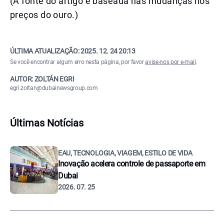
(A fonte do artigo é baseada nas mudanças nos
preços do ouro.)
ÚLTIMA ATUALIZAÇÃO:
2025. 12. 24 20:13
Se você encontrar algum erro nesta página, por favor
avise-nos por e-mail
.
AUTOR: ZOLTÁN EGRI
egri.zoltan@dubainewsgroup.com
Últimas Notícias
EAU, TECNOLOGIA, VIAGEM, ESTILO DE VIDA
Inovação acelera controle de passaporte em
Dubai
2026. 07. 25