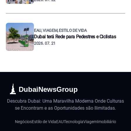
EAU, VIAGEM, ESTILO DE VIDA
Dubai terá Rede para Pedestres e Ciclistas
2026. 07. 21
DubaiNewsGroup
Descubra Dubai: Uma Maravilha Moderna Onde Culturas
se Encontram e as Oportunidades são Ilimitadas.
Negócios
Estilo de Vida
EAU
Tecnologia
Viagem
Imobiliário