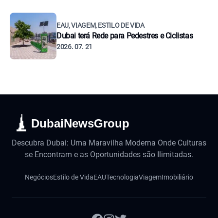
EAU, VIAGEM, ESTILO DE VIDA
Dubai terá Rede para Pedestres e Ciclistas
2026. 07. 21
DubaiNewsGroup
Descubra Dubai: Uma Maravilha Moderna Onde Culturas
se Encontram e as Oportunidades são Ilimitadas.
Negócios
Estilo de Vida
EAU
Tecnologia
Viagem
Imobiliário