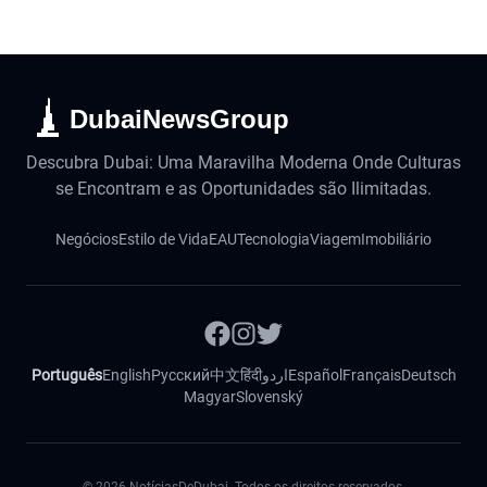
DubaiNewsGroup
Descubra Dubai: Uma Maravilha Moderna Onde Culturas
se Encontram e as Oportunidades são Ilimitadas.
Negócios
Estilo de Vida
EAU
Tecnologia
Viagem
Imobiliário
Português
English
Русский
中文
हिंदी
اردو
Español
Français
Deutsch
Magyar
Slovenský