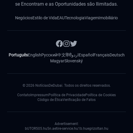
se Encontram e as Oportunidades são Ilimitadas.
Negócios
Estilo de Vida
EAU
Tecnologia
Viagem
Imobiliário
Português
English
Русский
中文
हिंदी
اردو
Español
Français
Deutsch
Magyar
Slovenský
©
2026
NotíciasDeDubai. Todos os direitos reservados.
Contato
Impressum
Política de Privacidade
Política de Cookies
Código de Ética
Verificação de Fatos
Advertisement:
bUTOR5
05.hu
5n.ae
tire-service.hu
1b.hu
egrizoltan.hu