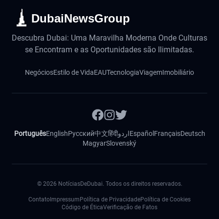
DubaiNewsGroup
Descubra Dubai: Uma Maravilha Moderna Onde Culturas
se Encontram e as Oportunidades são Ilimitadas.
Negócios
Estilo de Vida
EAU
Tecnologia
Viagem
Imobiliário
Português
English
Русский
中文
हिंदी
اردو
Español
Français
Deutsch
Magyar
Slovenský
©
2026
NotíciasDeDubai. Todos os direitos reservados.
Contato
Impressum
Política de Privacidade
Política de Cookies
Código de Ética
Verificação de Fatos